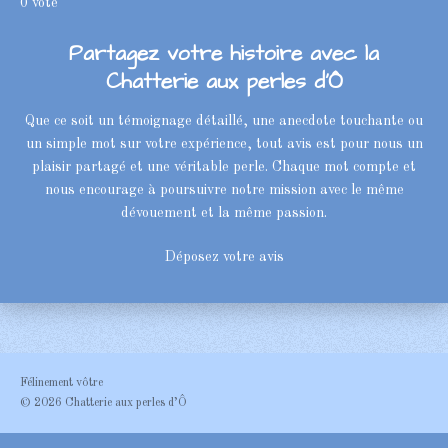
0 vote
a
o
t
t
t
t
t
y
l
e
Partagez votre histoire avec la
u
o
o
o
o
o
r
Chatterie aux perles d’Ô
a
l
i
i
i
i
i
'
t
é
l
l
l
l
l
Que ce soit un témoignage détaillé, une anecdote touchante ou
i
v
un simple mot sur votre expérience, tout avis est pour nous un
o
a
e
e
e
e
e
l
plaisir partagé et une véritable perle. Chaque mot compte et
n
u
s
s
s
s
nous encourage à poursuivre notre mission avec le même
:
a
dévouement et la même passion.
t
0
i
é
o
Déposez votre avis
t
n
o
i
l
e
Félinement vôtre
© 2026 Chatterie aux perles d’Ô