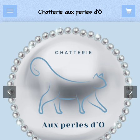
Passer
Chatterie aux perles d’Ô
au
contenu
principal