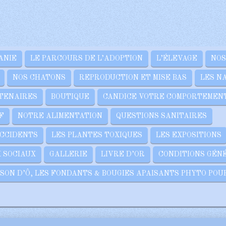
ANIE
LE PARCOURS DE L’ADOPTION
L’ÉLEVAGE
NOS
NOS CHATONS
REPRODUCTION ET MISE BAS
LES N
TENAIRES
BOUTIQUE
CANDICE VOTRE COMPORTEMEN
F
NOTRE ALIMENTATION
QUESTIONS SANITAIRES
ACCIDENTS
LES PLANTES TOXIQUES
LES EXPOSITIONS
 SOCIAUX
GALLERIE
LIVRE D’OR
CONDITIONS GÉN
SON D’Ô, LES FONDANTS & BOUGIES APAISANTS PHYTO POU