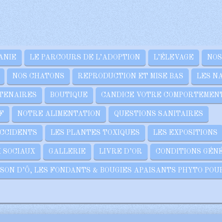
ANIE
LE PARCOURS DE L’ADOPTION
L’ÉLEVAGE
NOS
NOS CHATONS
REPRODUCTION ET MISE BAS
LES N
TENAIRES
BOUTIQUE
CANDICE VOTRE COMPORTEMEN
F
NOTRE ALIMENTATION
QUESTIONS SANITAIRES
ACCIDENTS
LES PLANTES TOXIQUES
LES EXPOSITIONS
 SOCIAUX
GALLERIE
LIVRE D’OR
CONDITIONS GÉN
SON D’Ô, LES FONDANTS & BOUGIES APAISANTS PHYTO POU