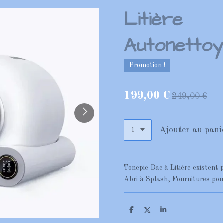
Litière
Autonettoy
Promotion !
199,00 €
249,00 €
Ajouter au pani
Tonepie-Bac à Litière existent 
Abri à Splash, Fournitures p
P
P
P
a
a
a